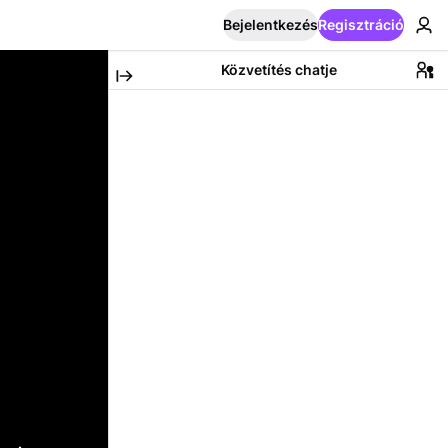
Bejelentkezés
Regisztráció
Közvetítés chatje