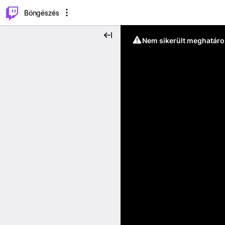
⌥
P
Böngészés
Nem sikerült meghatáro