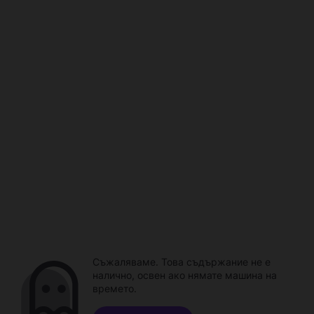
Съжаляваме. Това съдържание не е
налично, освен ако нямате машина на
времето.