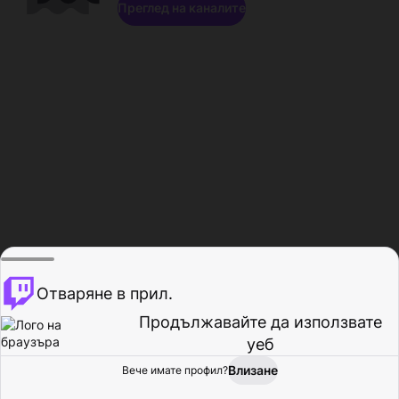
Преглед на каналите
Отваряне в прил.
Продължавайте да използвате
уеб
Влизане
Вече имате профил?
Начало
Преглед
Активност
Профил