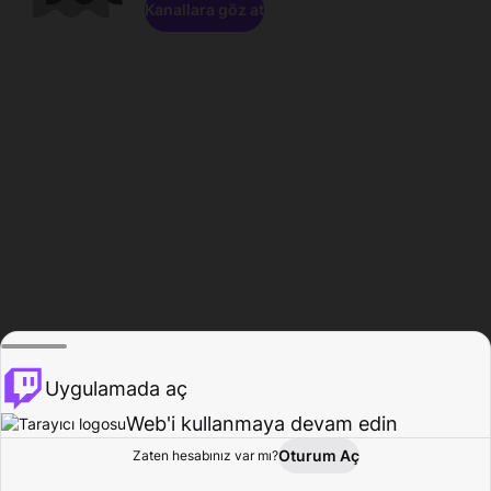
Kanallara göz at
Uygulamada aç
Web'i kullanmaya devam edin
Oturum Aç
Zaten hesabınız var mı?
Ana Sayfa
Gözat
Aktivite
Profil