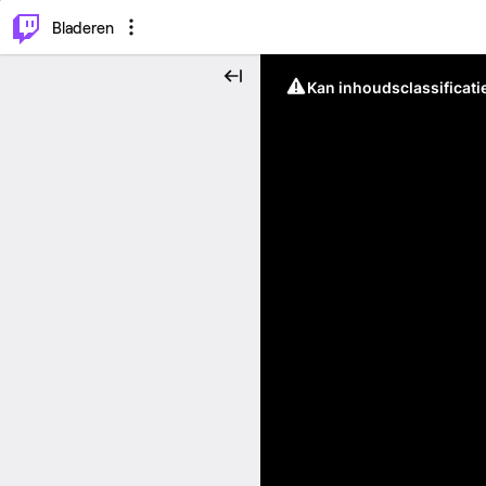
⌥
P
Bladeren
Kan inhoudsclassificati