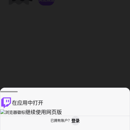
在应用中打开
继续使用网页版
登录
已拥有账户？
主页
浏览
活动纪录
个人资料