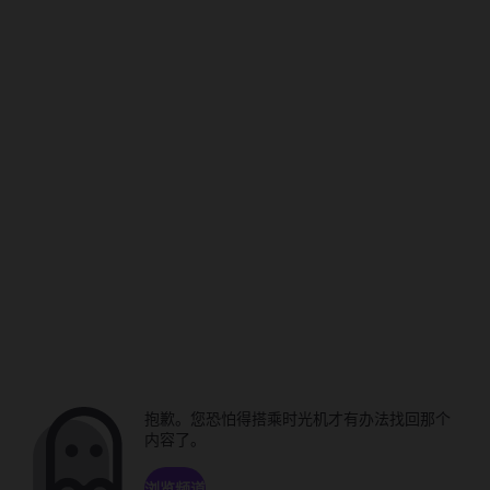
抱歉。您恐怕得搭乘时光机才有办法找回那个
内容了。
浏览频道