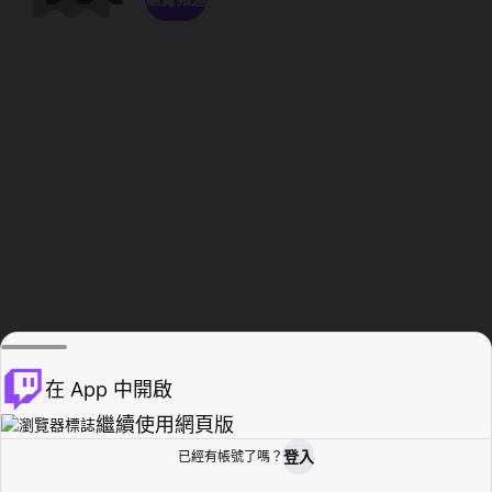
在 App 中開啟
繼續使用網頁版
登入
已經有帳號了嗎？
創作者基地
瀏覽
活動紀錄
個人檔案