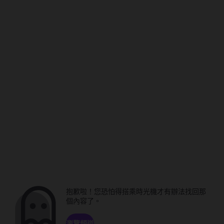
抱歉啦！您恐怕得搭乘時光機才有辦法找回那
個內容了。
瀏覽頻道