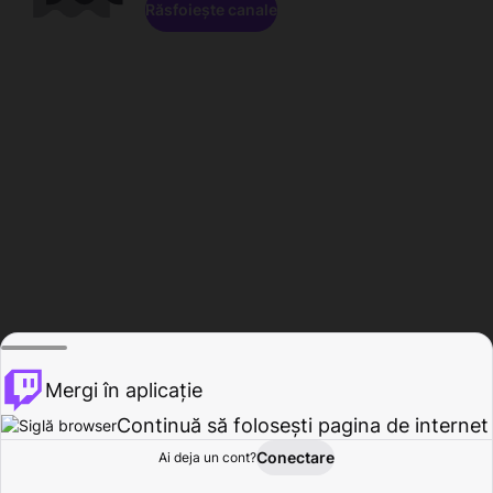
Răsfoiește canale
Mergi în aplicație
Continuă să folosești pagina de internet
Conectare
Ai deja un cont?
Acasă
Răsfoire
Activitate
Profil