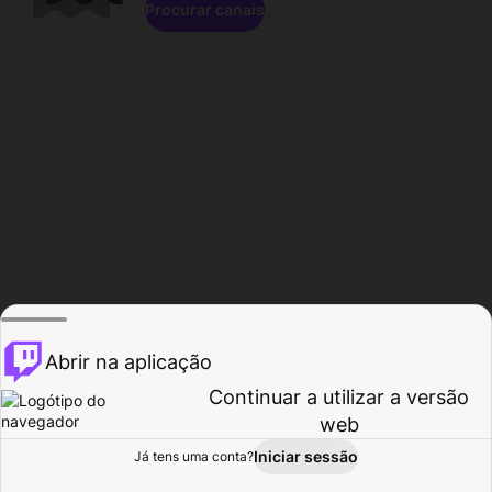
Procurar canais
Abrir na aplicação
Continuar a utilizar a versão
web
Iniciar sessão
Já tens uma conta?
Página inicial
Procurar
Atividade
Perfil