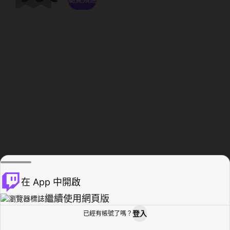
在 App 中開啟
繼續使用網頁版
登入
已經有帳號了嗎？
創作者基地
瀏覽
活動紀錄
個人檔案