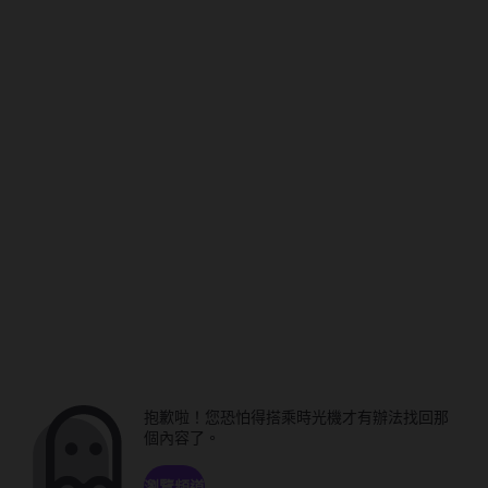
抱歉啦！您恐怕得搭乘時光機才有辦法找回那
個內容了。
瀏覽頻道