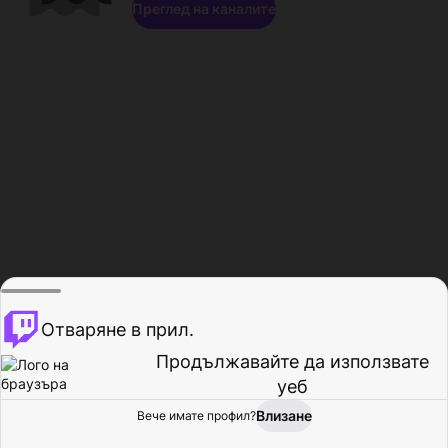
Преглед на каналите
Отваряне в прил.
Продължавайте да използвате
уеб
Влизане
Вече имате профил?
Начало
Преглед
Активност
Профил