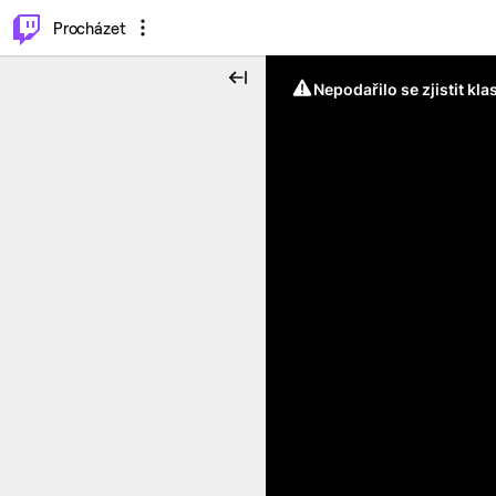
..
⌥
P
Procházet
Nepodařilo se zjistit kla