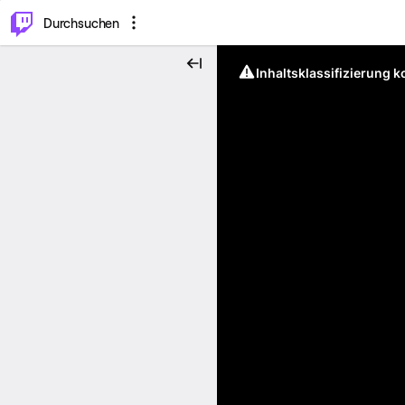
.
⌥
P
Durchsuchen
Inhaltsklassifizierung 