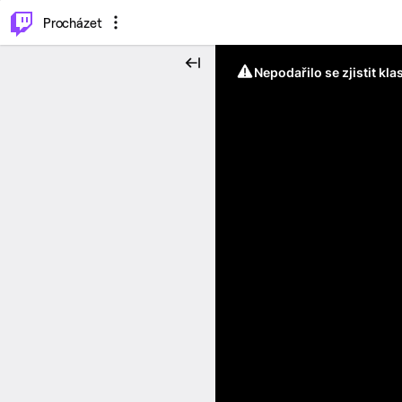
..
⌥
P
Procházet
Nepodařilo se zjistit kla