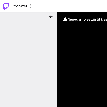
..
⌥
P
Procházet
Nepodařilo se zjistit kla