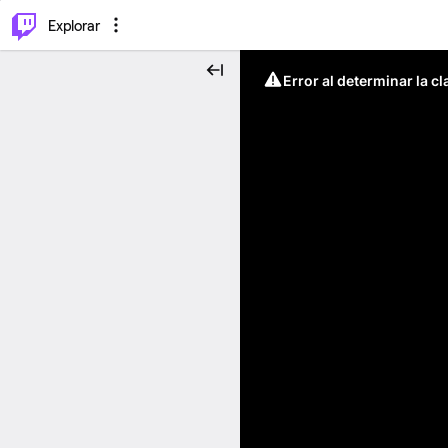
⌥
P
Explorar
Error al determinar la c