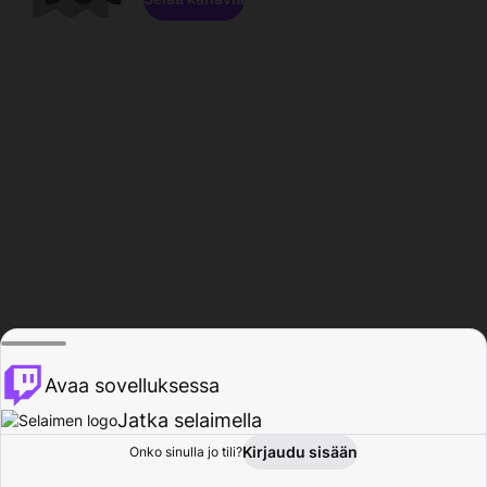
Avaa sovelluksessa
Jatka selaimella
Kirjaudu sisään
Onko sinulla jo tili?
Koti
Selaa
Toiminta
Profiili