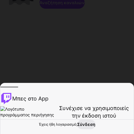
Αναζήτηση καναλιών
Μπες στο App
Συνέχισε να χρησιμοποιείς
την έκδοση ιστού
Σύνδεση
Έχεις ήδη λογαριασμό;
Αρχική σελίδα
Περιήγηση
Δραστηριότητα
Προφίλ