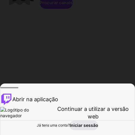
Procurar canais
Abrir na aplicação
Continuar a utilizar a versão
web
Iniciar sessão
Já tens uma conta?
Página inicial
Procurar
Atividade
Perfil