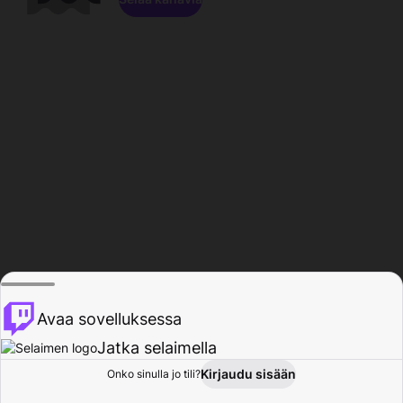
Avaa sovelluksessa
Jatka selaimella
Kirjaudu sisään
Onko sinulla jo tili?
Koti
Selaa
Toiminta
Profiili