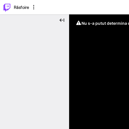
⌥
P
Răsfoire
Nu s-a putut determina c