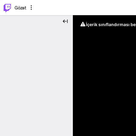
⌥
P
Gözat
İçerik sınıflandırması b