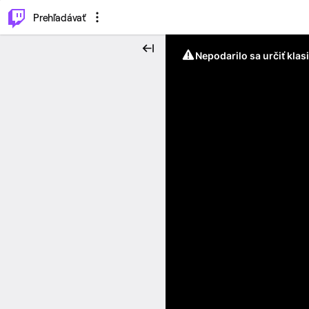
..
⌥
P
Prehľadávať
Nepodarilo sa určiť klas