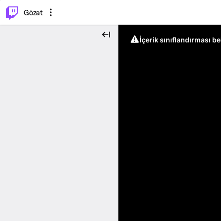
⌥
P
Gözat
İçerik sınıflandırması b