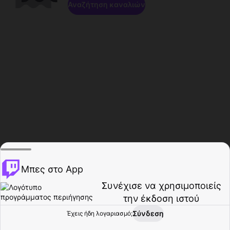
Αναζήτηση καναλιών
Μπες στο App
Συνέχισε να χρησιμοποιείς
την έκδοση ιστού
Σύνδεση
Έχεις ήδη λογαριασμό;
Αρχική σελίδα
Περιήγηση
Δραστηριότητα
Προφίλ