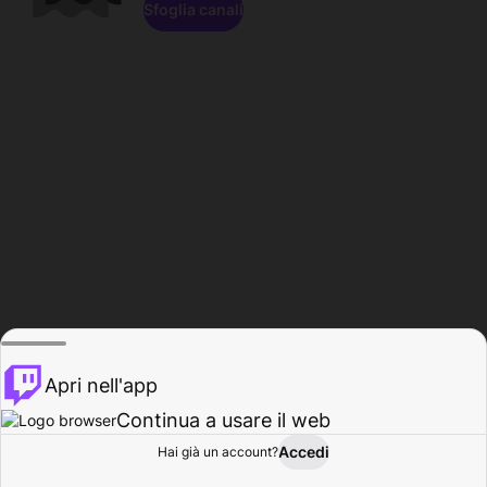
Sfoglia canali
Apri nell'app
Continua a usare il web
Accedi
Hai già un account?
Base
Sfoglia
Attività
Profilo