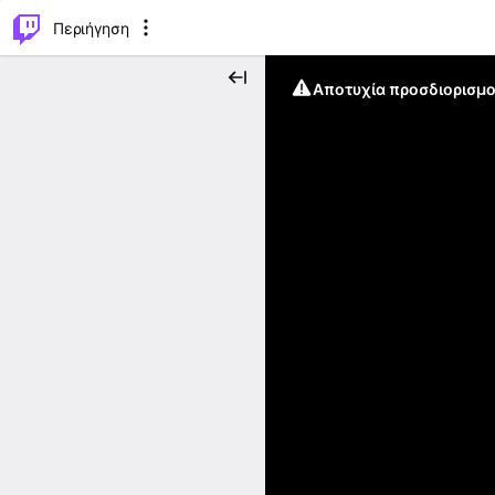
..
⌥
P
Περιήγηση
Αποτυχία προσδιορισμο