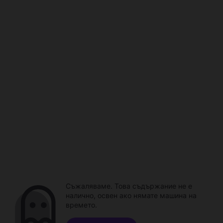
Съжаляваме. Това съдържание не е
налично, освен ако нямате машина на
времето.