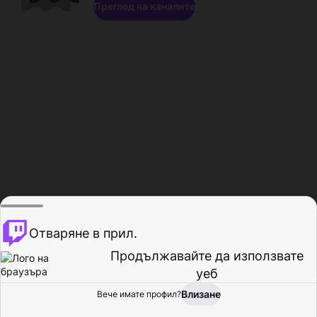
Преглед на каналите
Отваряне в прил.
Продължавайте да използвате
уеб
Влизане
Вече имате профил?
Начало
Преглед
Активност
Профил