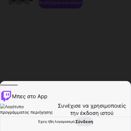
Αναζήτηση καναλιών
Μπες στο App
Συνέχισε να χρησιμοποιείς
την έκδοση ιστού
Σύνδεση
Έχεις ήδη λογαριασμό;
Αρχική σελίδα
Περιήγηση
Δραστηριότητα
Προφίλ