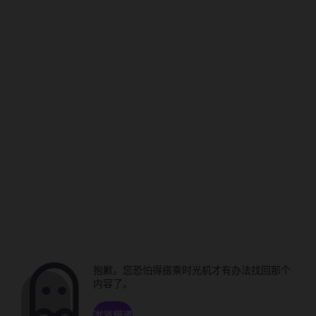
抱歉。您恐怕得搭乘时光机才有办法找回那个
内容了。
浏览频道