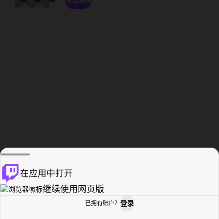
在应用中打开
继续使用网页版
登录
已拥有账户？
主页
浏览
活动纪录
个人资料