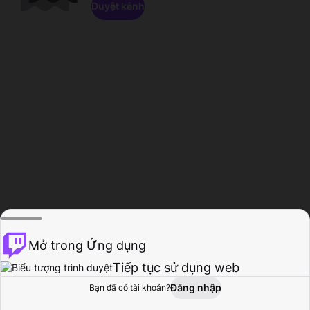
Duyệt kênh
Mở trong Ứng dụng
Tiếp tục sử dụng web
Đăng nhập
Bạn đã có tài khoản?
Trang chủ
Duyệt
Hoạt động
Hồ sơ