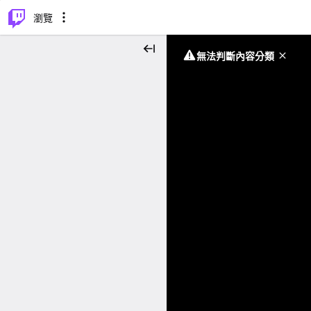
⌥
P
瀏覽
無法判斷內容分類