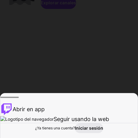
Explorar canales
Abrir en app
Seguir usando la web
Iniciar sesión
Página del
¿Ya tienes una cuenta?
Explorar
Actividad
Perfil
Creador