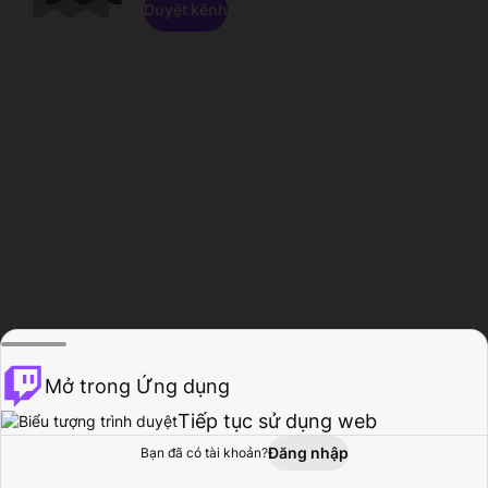
Duyệt kênh
Mở trong Ứng dụng
Tiếp tục sử dụng web
Đăng nhập
Bạn đã có tài khoản?
Trang chủ
Duyệt
Hoạt động
Hồ sơ