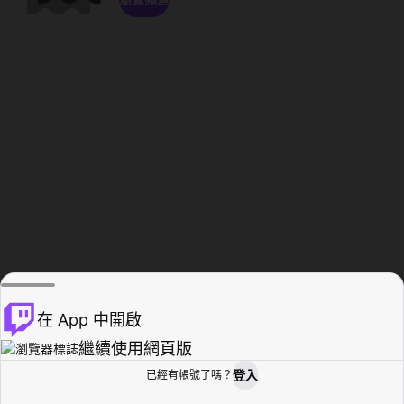
在 App 中開啟
繼續使用網頁版
登入
已經有帳號了嗎？
創作者基地
瀏覽
活動紀錄
個人檔案