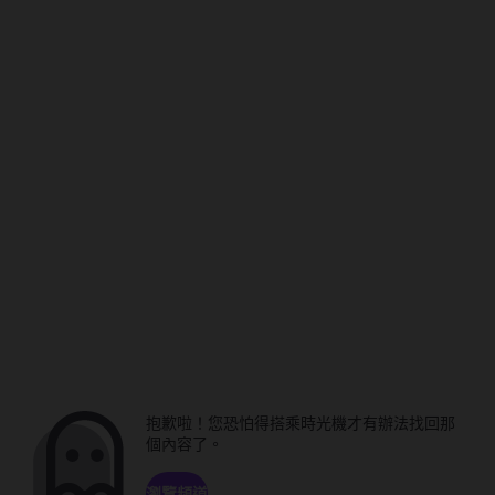
抱歉啦！您恐怕得搭乘時光機才有辦法找回那
個內容了。
瀏覽頻道