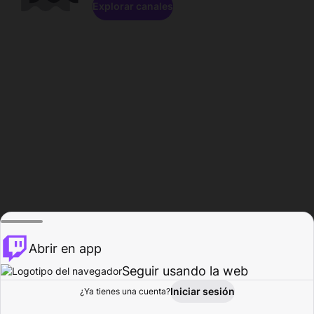
Explorar canales
Abrir en app
Seguir usando la web
Iniciar sesión
Página del
¿Ya tienes una cuenta?
Explorar
Actividad
Perfil
Creador