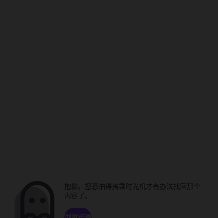
抱歉。您恐怕得搭乘时光机才有办法找回那个
内容了。
浏览频道