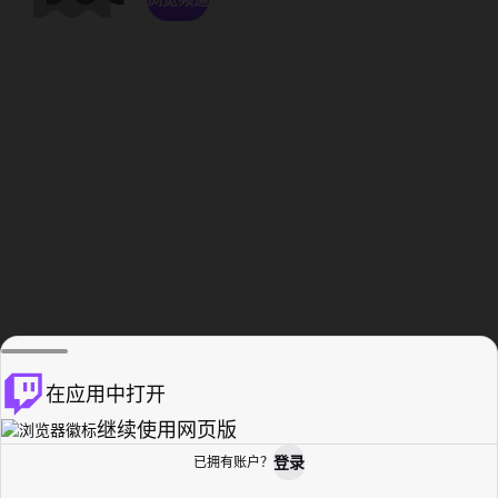
在应用中打开
继续使用网页版
登录
已拥有账户？
主页
浏览
活动纪录
个人资料