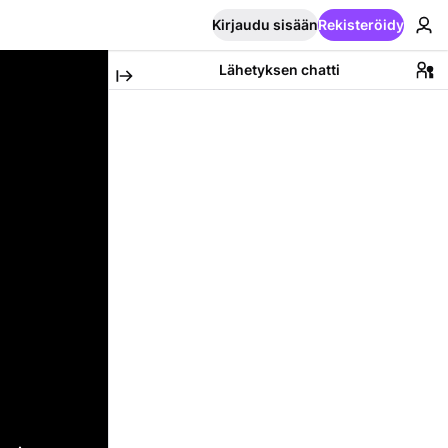
Kirjaudu sisään
Rekisteröidy
Lähetyksen chatti