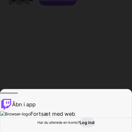
Åbn i app
Fortsæt med web
Log ind
Har du allerede en konto?
Hjem
Gennemse
Aktivitet
Profil