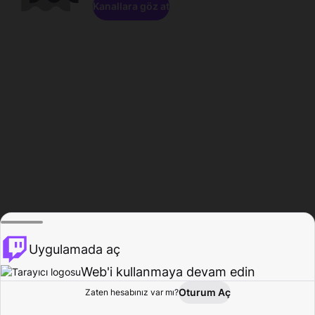
Kanallara göz at
Uygulamada aç
Web'i kullanmaya devam edin
Oturum Aç
Zaten hesabınız var mı?
Ana Sayfa
Gözat
Aktivite
Profil