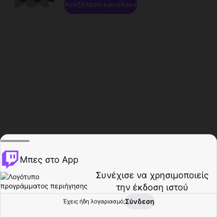
Αναζήτηση καναλιών
Μπες στο App
Συνέχισε να χρησιμοποιείς
την έκδοση ιστού
Σύνδεση
Έχεις ήδη λογαριασμό;
Αρχική σελίδα
Περιήγηση
Δραστηριότητα
Προφίλ