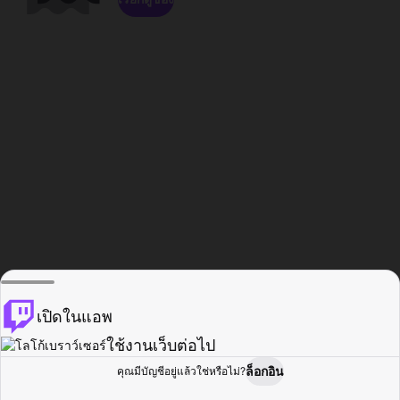
เปิดในแอพ
ใช้งานเว็บต่อไป
ล็อกอิน
คุณมีบัญชีอยู่แล้วใช่หรือไม่?
หน้าแรก
เรียกดู
กิจกรรม
โปรไฟล์