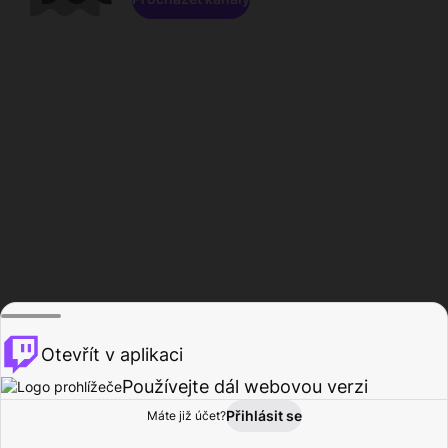
Otevřít v aplikaci
Používejte dál webovou verzi
Přihlásit se
Máte již účet?
Domů
Procházet
Aktivita
Profil