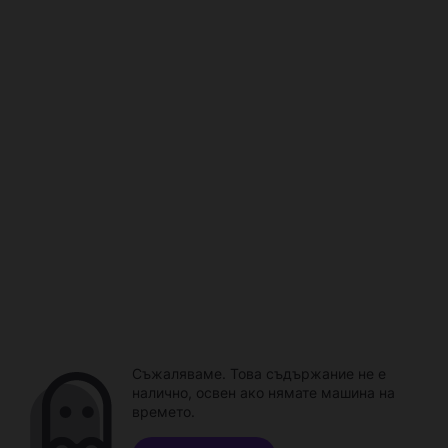
Съжаляваме. Това съдържание не е
налично, освен ако нямате машина на
времето.