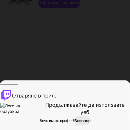
Преглед на каналите
Отваряне в прил.
Продължавайте да използвате
уеб
Влизане
Вече имате профил?
Начало
Преглед
Активност
Профил