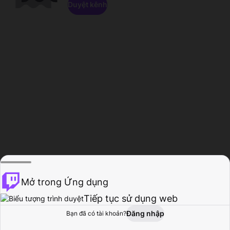
Duyệt kênh
Mở trong Ứng dụng
Tiếp tục sử dụng web
Đăng nhập
Bạn đã có tài khoản?
Trang chủ
Duyệt
Hoạt động
Hồ sơ