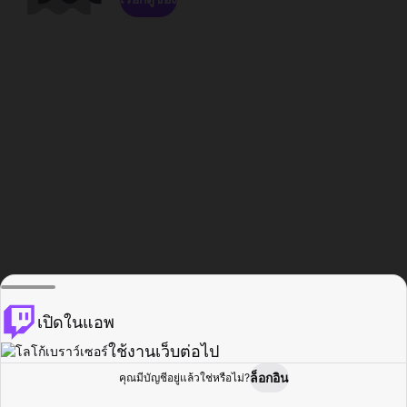
เปิดในแอพ
ใช้งานเว็บต่อไป
ล็อกอิน
คุณมีบัญชีอยู่แล้วใช่หรือไม่?
หน้าแรก
เรียกดู
กิจกรรม
โปรไฟล์