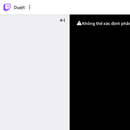
.
⌥
P
Duyệt
Không thể xác định phân