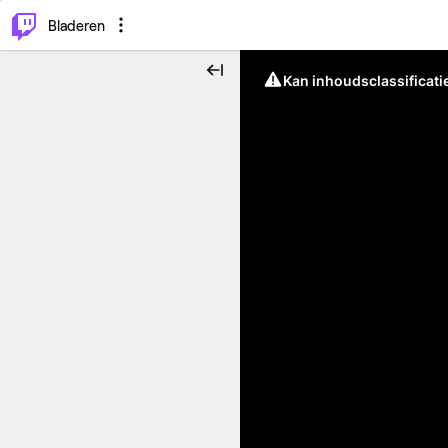
⌥
P
Bladeren
Kan inhoudsclassificati