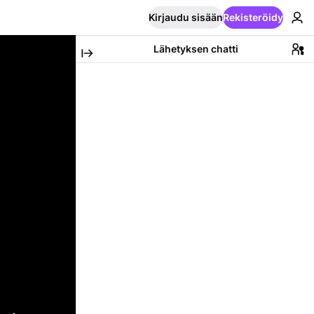
Kirjaudu sisään
Rekisteröidy
Lähetyksen chatti