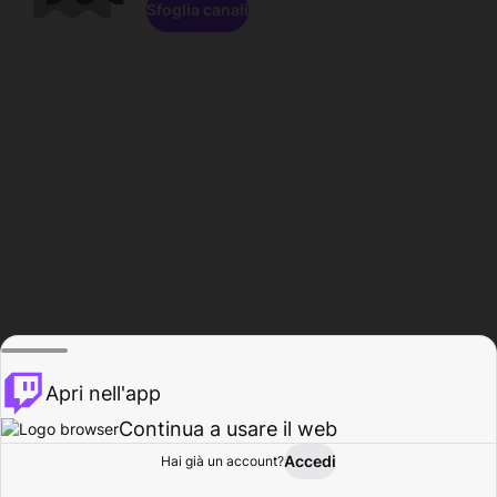
Sfoglia canali
Apri nell'app
Continua a usare il web
Accedi
Hai già un account?
Base
Sfoglia
Attività
Profilo