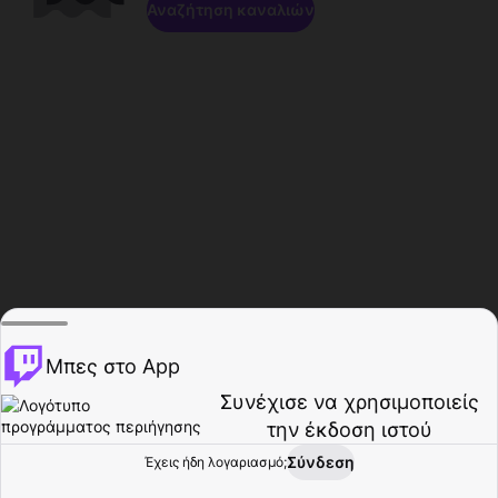
Αναζήτηση καναλιών
Μπες στο App
Συνέχισε να χρησιμοποιείς
την έκδοση ιστού
Σύνδεση
Έχεις ήδη λογαριασμό;
Αρχική σελίδα
Περιήγηση
Δραστηριότητα
Προφίλ